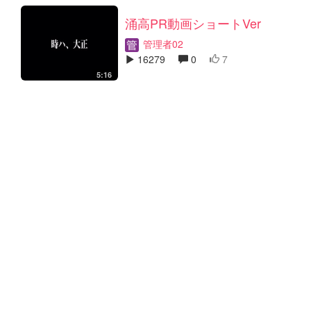
涌高PR動画ショートVer
管理者02
16279
0
7
5:16