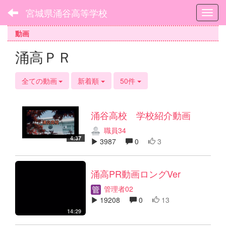
宮城県涌谷高等学校
Toggl
動画
涌高ＰＲ
全ての動画
新着順
50件
涌谷高校 学校紹介動画
職員34
4:37
3987
0
3
涌高PR動画ロングVer
管理者02
19208
0
13
14:29