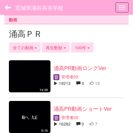
宮城県涌谷高等学校
Toggl
動画
涌高ＰＲ
全ての動画
再生数順
100件
涌高PR動画ロングVer
管理者02
19212
0
13
14:29
涌高PR動画ショートVer
管理者02
16282
0
7
5:16