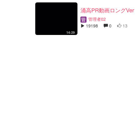
涌高PR動画ロングVer
管理者02
19198
0
13
14:29