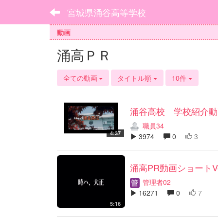
宮城県涌谷高等学校
動画
涌高ＰＲ
全ての動画
タイトル順
10件
涌谷高校 学校紹介動
職員34
4:37
3974
0
3
涌高PR動画ショートVe
管理者02
16271
0
7
5:16