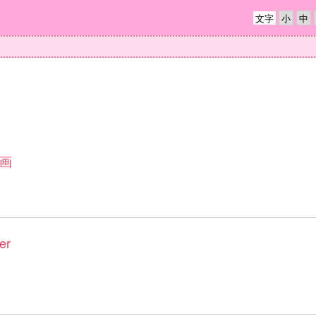
文字
画
r