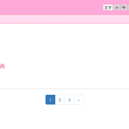
文字
画
1
2
3
»