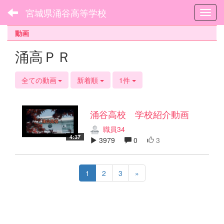
宮城県涌谷高等学校
Toggl
動画
涌高ＰＲ
全ての動画
新着順
1件
涌谷高校 学校紹介動画
職員34
4:37
3979
0
3
1
2
3
»