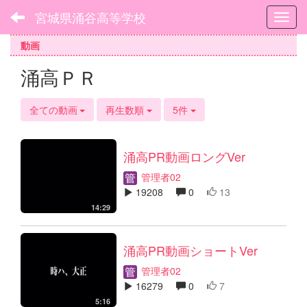
宮城県涌谷高等学校
Toggl
動画
涌高ＰＲ
全ての動画
再生数順
5件
涌高PR動画ロングVer
管理者02
19208
0
13
14:29
涌高PR動画ショートVer
管理者02
16279
0
7
5:16