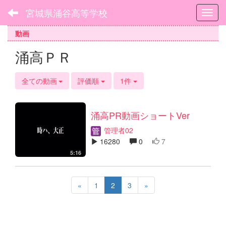
宮城県涌谷高等学校
Toggl
動画
涌高ＰＲ
全ての動画
評価順
1件
涌高PR動画ショートVer
管理者02
16280
0
7
5:16
«
1
2
3
»