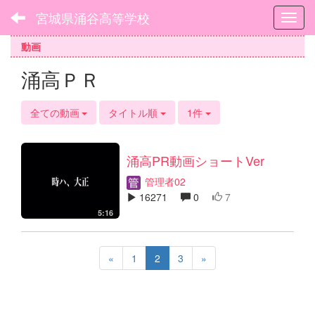
宮城県涌谷高等学校
Toggl
動画
涌高ＰＲ
全ての動画
タイトル順
1件
涌高PR動画ショートVer
管理者02
16271
0
7
5:16
«
1
2
3
»