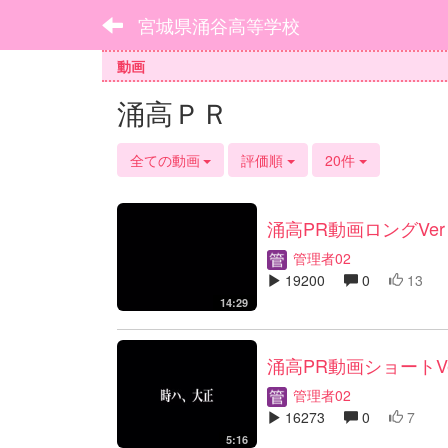
宮城県涌谷高等学校
動画
涌高ＰＲ
全ての動画
評価順
20件
涌高PR動画ロングVer
管理者02
19200
0
13
14:29
涌高PR動画ショートVe
管理者02
16273
0
7
5:16