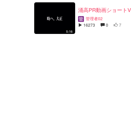
涌高PR動画ショートVe
管理者02
16273
0
7
5:16