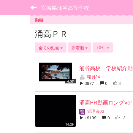
宮城県涌谷高等学校
動画
涌高ＰＲ
全ての動画
新着順
10件
涌谷高校 学校紹介動
職員34
4:37
3977
0
3
涌高PR動画ロングVer
管理者02
19199
0
13
14:29