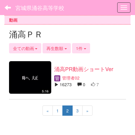
宮城県涌谷高等学校
Toggl
動画
涌高ＰＲ
全ての動画
再生数順
1件
涌高PR動画ショートVer
管理者02
16273
0
7
5:16
«
1
2
3
»