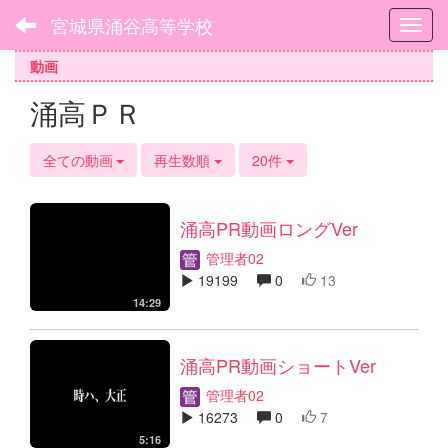
宮城県涌谷高等学校
Toggl
動画
涌高ＰＲ
全ての動画
再生数順
20件
涌高PR動画ロングVer
管理者02
19199
0
13
14:29
涌高PR動画ショートVer
管理者02
16273
0
7
5:16