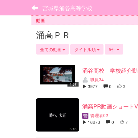
宮城県涌谷高等学校
動画
涌高ＰＲ
全ての動画
タイトル順
5件
涌谷高校 学校紹介動
職員34
4:37
3977
0
3
涌高PR動画ショートVe
管理者02
16273
0
7
5:16