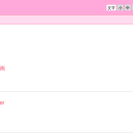
文字
画
r