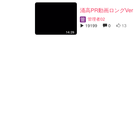
涌高PR動画ロングVer
管理者02
19199
0
13
14:29