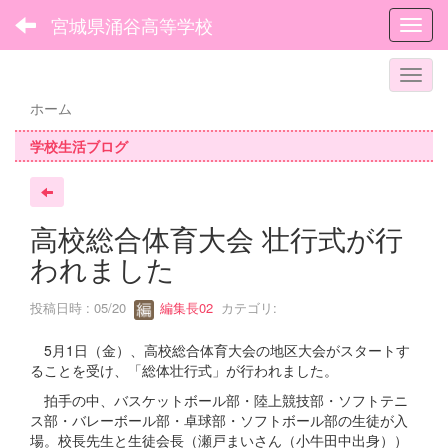
宮城県涌谷高等学校
Toggl
ホーム
学校生活ブログ
高校総合体育大会 壮行式が行
われました
投稿日時 : 05/20
編集長02
カテゴリ:
5月1日（金）、高校総合体育大会の地区大会がスタートす
ることを受け、「総体壮行式」が行われました。
拍手の中、バスケットボール部・陸上競技部・ソフトテニ
ス部・バレーボール部・卓球部・ソフトボール部の生徒が入
場。校長先生と生徒会長（瀬戸まいさん（小牛田中出身））