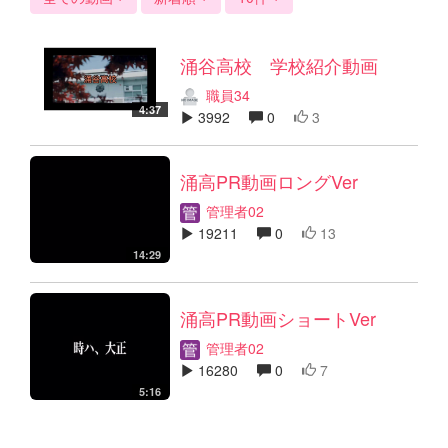
涌谷高校 学校紹介動画
職員34
4:37
3992
0
3
涌高PR動画ロングVer
管理者02
19211
0
13
14:29
涌高PR動画ショートVer
管理者02
16280
0
7
5:16