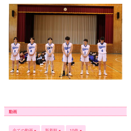
動画
全ての動画
新着順
10件