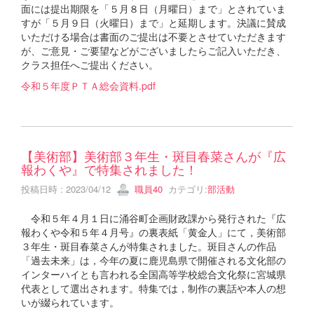
面には提出期限を「５月８日（月曜日）まで」とされていま
すが「５月９日（火曜日）まで」と延期します。決議に賛成
いただける場合は書面のご提出は不要とさせていただきます
が、ご意見・ご要望などがございましたらご記入いただき、
クラス担任へご提出ください。
令和５年度ＰＴＡ総会資料.pdf
【美術部】美術部３年生・斑目春菜さんが『広
報わくや』で特集されました！
投稿日時 : 2023/04/12
職員40
カテゴリ:
部活動
令和５年４月１日に涌谷町企画財政課から発行された『広
報わくや令和５年４月号』の裏表紙「黄金人」にて，美術部
３年生・斑目春菜さんが特集されました。斑目さんの作品
「過去未来」は，今年の夏に鹿児島県で開催される文化部の
インターハイとも言われる全国高等学校総合文化祭に宮城県
代表として選出されます。特集では，制作の裏話や本人の想
いが綴られています。