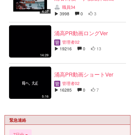
職員34
4:37
3998
0
3
涌高PR動画ロングVer
管理者02
19216
0
13
14:29
涌高PR動画ショートVer
管理者02
16285
0
7
5:16
緊急連絡
7日分