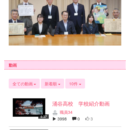
動画
全ての動画
新着順
10件
涌谷高校 学校紹介動画
職員34
4:37
3998
0
3