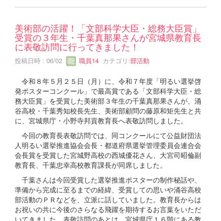
美術部の活躍！「文部科学大臣・総務大臣賞」
受賞の３年生・千葉真那果さんが宮城県教育長
に表敬訪問に行ってきました！
投稿日時 : 06/02
職員14
カテゴリ:
部活動
令和８年５月２５日（月）に、令和７年度「明るい選挙啓
発ポスターコンクール」で最高賞である「文部科学大臣・総
務大臣賞」を受賞した美術部３年生の千葉真那果さんが、涌
谷高校・千葉秀知校長先生、美術部顧問の藤原和矩先生と共
に、宮城県庁・小野寺邦貢教育長へ表敬訪問しました。
今回の教育長表敬訪問では、同コンクールにて公益財団法
人明るい選挙推進協会会長・都道府県選挙管理委員会連合会
会長賞を受賞した宮城野高校の西城優花さん、大宮司昭倫副
教育長、千葉忠幸高校教育課長が同席しました。
千葉さんは今回受賞した選挙推進ポスターの制作秘話や、
準備から完成に至るまでの経緯、受賞しての思いや涌谷高校
部活動のＰＲなどを、立派に話していました。教育長からは
お祝いの共に今後のさらなる飛躍を期待するお言葉をいただ
いてきました。表敬訪問のあとは、宮城県庁１６階にある教