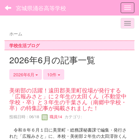
宮城県涌谷高等学校
Toggl
ホーム
学校生活ブログ
2026年6月の記事一覧
2026年6月
10件
美術部の活躍！遠田郡美里町役場が発行する
「広報みさと」に２年生の太田くん（不動堂中
学校・卒）と３年生の千葉さん（南郷中学校・
卒）の特集記事が掲載されました！
投稿日時 : 06/18
職員14
カテゴリ:
令和８年６月１日に美里町・総務課秘書課で編集・発行さ
れた「広報みさと」に、本校・美術部２年生の太田澪弥くん