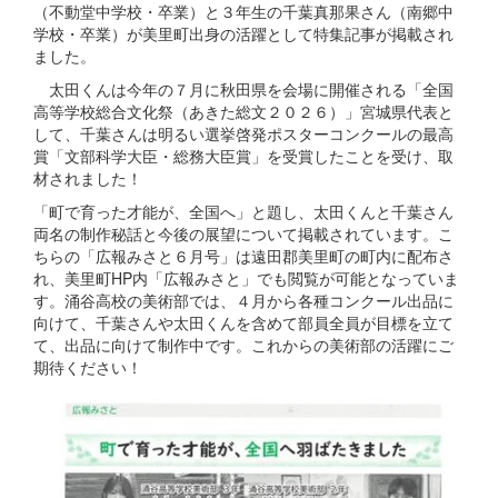
（不動堂中学校・卒業）と３年生の千葉真那果さん（南郷中
学校・卒業）が美里町出身の活躍として特集記事が掲載され
ました。
太田くんは今年の７月に秋田県を会場に開催される「全国
高等学校総合文化祭（あきた総文２０２６）」宮城県代表と
して、千葉さんは明るい選挙啓発ポスターコンクールの最高
賞「文部科学大臣・総務大臣賞」を受賞したことを受け、取
材されました！
「町で育った才能が、全国へ」と題し、太田くんと千葉さん
両名の制作秘話と今後の展望について掲載されています。こ
ちらの「広報みさと６月号」は遠田郡美里町の町内に配布さ
れ、美里町HP内「広報みさと」でも閲覧が可能となっていま
す。涌谷高校の美術部では、４月から各種コンクール出品に
向けて、千葉さんや太田くんを含めて部員全員が目標を立て
て、出品に向けて制作中です。これからの美術部の活躍にご
期待ください！