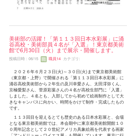
美術部の活躍！「第１１３回日本水彩展」に涌
谷高校・美術部員４名が「入選」！東京都美術
館で6月30日（火）まで展示・開催します。
投稿日時 : 06/15
職員14
カテゴリ:
２０２６年６月２３日(火)～３０日(火)まで東京都美術館
（東京都・上野）で開催される「第１１３回日本水彩展」に
涌谷高校美術部から２年生の及川幸愛さん、太田澪弥くん、
京極愛梨さん、菅原彩葉さんの４名が高校生部門に「入選」
しました。４名とも、入部してから初めて絵画制作として大
きなキャンバスに向かい、時間をかけて制作・完成したもの
です。
１１３回目を迎えるとても歴史のある日本水彩展と、会場
となる東京都美術館では、本会期中に東京都美術館開館１０
０周年記念として２０世紀アメリカ具象絵画を代表する画家
「アンドリュー・ワイエス展」も開催しています。東京に行