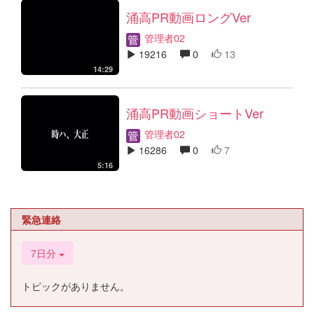
涌高PR動画ロングVer
管理者02
19216
0
13
14:29
涌高PR動画ショートVer
管理者02
16286
0
7
5:16
緊急連絡
7日分
トピックがありません。