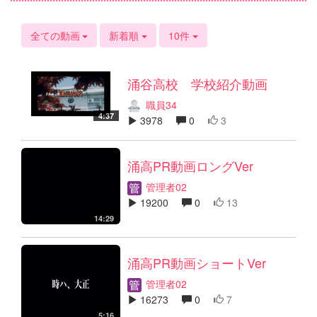
全ての動画
新着順
10件
涌谷高校 学校紹介動画
職員34
4:37
3978
0
3
涌高PR動画ロングVer
管理者02
19200
0
13
14:29
涌高PR動画ショートVer
管理者02
16273
0
7
5:16