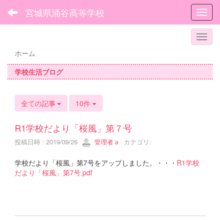
宮城県涌谷高等学校
Toggl
ホーム
学校生活ブログ
全ての記事
10件
R1学校だより「桜風」第７号
投稿日時 : 2019/09/26
管理者ａ
カテゴリ:
学校だより「桜風」第7号をアップしました。・・・
R1学校
だより「桜風」第7号.pdf